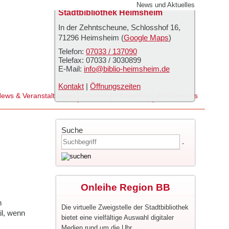
News und Aktuelles
Stadtbibliothek Heimsheim
In der Zehntscheune, Schlosshof 16
,
71296
Heimsheim
(
Google Maps
)
Telefon:
07033 / 137090
Telefax:
07033 / 3030899
E-Mail:
info@biblio-heimsheim.de
Kontakt
|
Öffnungszeiten
ews & Veranstaltungen
Internet & eBibliothek
Wir über uns
Suche
.
Onleihe Region BB
n
Die virtuelle Zweigstelle der Stadtbibliothek
il, wenn
bietet eine vielfältige Auswahl digitaler
Medien rund um die Uhr.