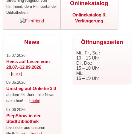
Streaming-Angebot von
Onlinekatalog
filmfriend, dem Filmportal der
Bibliotheken
Onlinekatalog &
Verlängerung
News
Öffnungszeiten
Mi., Fr., Sa.:
15.07.2026
10 – 13 Uhr
Heiss auf Lesen vom
Di., Do.:
28.07.-12.09.2026
15 – 18 Uhr
Mi.:
... [
mehr
]
15 – 19 Uhr
09.06.2026
Umstieg auf Onleihe 3.0
ab dem 23. Juni - alle News
dazu hier! ... [
mehr
]
07.06.2026
PiepShow in der
StadtBibliothek
Livebilder aus unseren
Nistkästen ... [
mehr
]