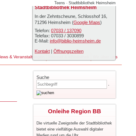
Teens · Stadtbibliothek Heimsheim
Stadtbibliothek Heimsheim
In der Zehntscheune, Schlosshof 16
,
71296
Heimsheim
(
Google Maps
)
Telefon:
07033 / 137090
Telefax:
07033 / 3030899
E-Mail:
info@biblio-heimsheim.de
Kontakt
|
Öffnungszeiten
ews & Veranstaltungen
Internet & eBibliothek
Wir über uns
Suche
.
Onleihe Region BB
Die virtuelle Zweigstelle der Stadtbibliothek
bietet eine vielfältige Auswahl digitaler
Medien rund um die Uhr.