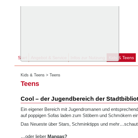
Start
Angebot & Service
Infos zur Nutzung
Kids & Teens
Kids & Teens
>
Teens
Teens
Cool – der Jugendbereich der Stadtbiblio
Ein eigener Bereich mit Jugendromanen und entsprechend
auf poppigen Sofas laden zum Stöbern und Schmökern ein
Das Neueste über Stars, Schminktipps und mehr…schaut
…oder lieber
Mangas?