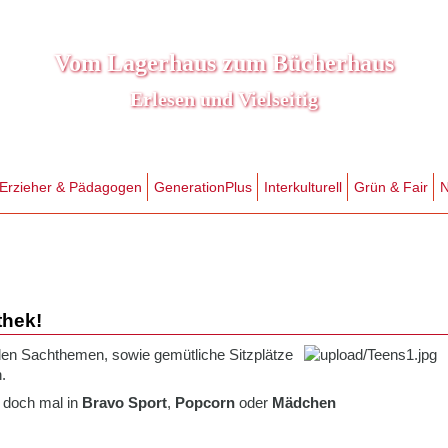
Vom Lagerhaus zum Bücherhaus
Erlesen und Vielseitig
Erzieher & Pädagogen
GenerationPlus
Interkulturell
Grün & Fair
N
thek!
en Sachthemen, sowie gemütliche Sitzplätze
.
 doch mal in
Bravo Sport
,
Popcorn
oder
Mädchen