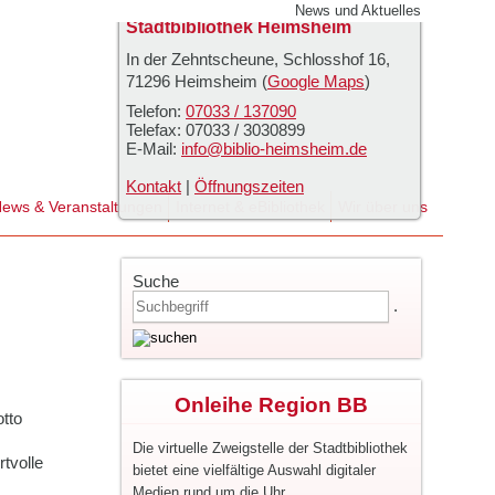
News und Aktuelles
Stadtbibliothek Heimsheim
In der Zehntscheune, Schlosshof 16
,
71296
Heimsheim
(
Google Maps
)
Telefon:
07033 / 137090
Telefax:
07033 / 3030899
E-Mail:
info@biblio-heimsheim.de
Kontakt
|
Öffnungszeiten
ews & Veranstaltungen
Internet & eBibliothek
Wir über uns
Suche
.
Onleihe Region BB
otto
Die virtuelle Zweigstelle der Stadtbibliothek
tvolle
bietet eine vielfältige Auswahl digitaler
Medien rund um die Uhr.