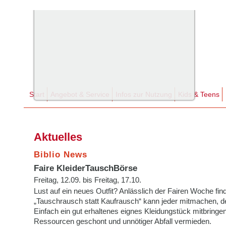
Start
Angebot & Service
Infos zur Nutzung
Kids & Teens
Aktuelles
Biblio News
Faire KleiderTauschBörse
Freitag, 12.09. bis Freitag, 17.10.
Lust auf ein neues Outfit? Anlässlich der Fairen Woche find
„Tauschrausch statt Kaufrausch“ kann jeder mitmachen, de
Einfach ein gut erhaltenes eignes Kleidungstück mitbrin
Ressourcen geschont und unnötiger Abfall vermieden.